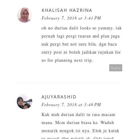
KHALISAH HAZRINA
February 7, 2018 at 3:41 PM
oh no durian dalit looks so yummy. tak
pernah lagi pergi tuaran and plan juga
nak pergi but not sure bila. dgn baca
entry post ni boleh jadikan rujukan for
us for planning next trip.
Reply
AJUYARASHID
February 7, 2018 at 3:49 PM
Kak mah durian dalit tu rasa macam
mana. Mcm durian biasa ke. Waduh
menarik nengok isi nya. Elok je katak
tu masuk dlm palstik ek. Geli tapak