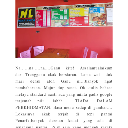
Na......na.....na....Ganu kite! Assalamualaikum
dari Trengganu akak bersiaran. Lama wei dok
mari derak aloh Ganu ni...banyok ngat
pembaharuan. Mujur dop sesat. Ok...tulis bahasa
melayu standard nanti ada yang minta gadis google
terjemah....pilu lahhh... TIADA DALAM
PERKHIDMATAN. Baca menu sedap di gambar....
Lokasinya akak terjah di tepi pantai
Penarik,banyak deretan kedai yang ada di
sepanjang pantai. Pilih saja yang menjadi rezeki