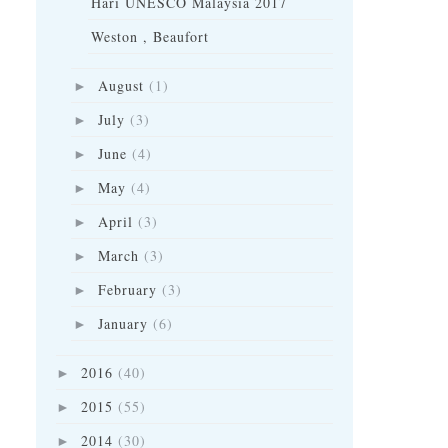
Hari UNESCO Malaysia 2017
Weston , Beaufort
August
(1)
►
July
(3)
►
June
(4)
►
May
(4)
►
April
(3)
►
March
(3)
►
February
(3)
►
January
(6)
►
2016
(40)
►
2015
(55)
►
2014
(30)
►