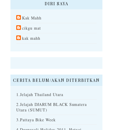
DIRI SAYA
Kak Mahh
cikgu mat
kak mahh
CERITA BELUM/AKAN DITERBITKAN
1.Jelajah Thailand Utara
2.Jelajah DJARUM BLACK Sumatera
Utara (SUMUT)
3.Pattaya Bike Week
4.Deepavali Holiday 2011- Hatyai-