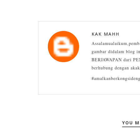
KAK MAHH
Assalamualaikum,pemba
gambar didalam blog in
BERJAWAPAN dari PEM
berhubung dengan akak
#amalkanberkongsideng
YOU M