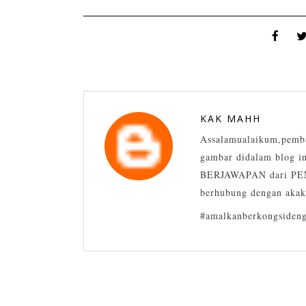
KAK MAHH
Assalamualaikum,pemba
gambar didalam blog in
BERJAWAPAN dari PEM
berhubung dengan akak
#amalkanberkongsideng