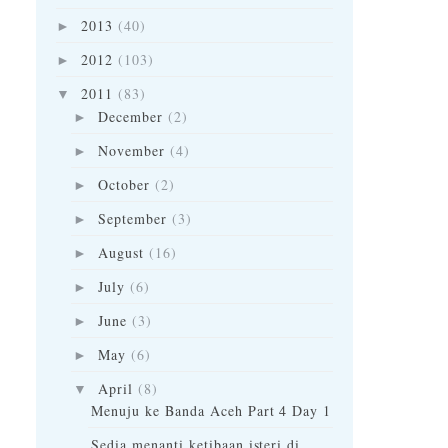
2013
(40)
►
2012
(103)
►
2011
(83)
▼
December
(2)
►
November
(4)
►
October
(2)
►
September
(3)
►
August
(16)
►
July
(6)
►
June
(3)
►
May
(6)
►
April
(8)
▼
Menuju ke Banda Aceh Part 4 Day 1
Sedia menanti ketibaan isteri di