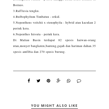
Borneo.
3.Rafflesia tengku.
4.Bulbophyllum Timbatun - orkid.
5.Nepenthens veitchii x stenophylla - hybrid atau kacukan 2
periuk kera.
6.Nepenthes hirsuta - periuk kera.
Di Maliau Basin terdapat 82 spesis haiwan-orang
utan,monyet bangkaten,banteng,gajah dan harimau dahan.35
spesis amfibia dan 270 spesis burung.
YOU MIGHT ALSO LIKE