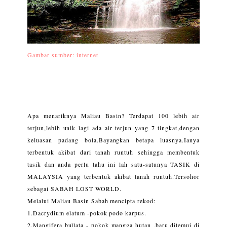
Gambar sumber: internet
Apa menariknya Maliau Basin? Terdapat 100 lebih air
terjun,lebih unik lagi ada air terjun yang 7 tingkat,dengan
keluasan padang bola.Bayangkan betapa luasnya.Ianya
terbentuk akibat dari tanah runtuh sehingga membentuk
tasik dan anda perlu tahu ini lah satu-satunya TASIK di
MALAYSIA yang terbentuk akibat tanah runtuh.Tersohor
sebagai SABAH LOST WORLD.
Melalui Maliau Basin Sabah mencipta rekod:
1.Dacrydium elatum -pokok podo karpus.
2.Mangifera bullata - pokok mangga hutan ,baru ditemui di