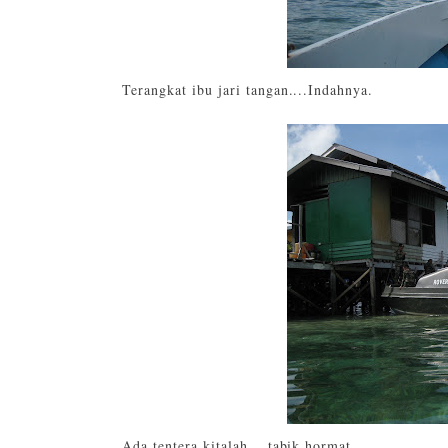
Terangkat ibu jari tangan....Indahnya.
Ada tentera kitalah....tabik hormat.