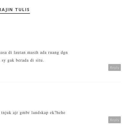
RAJIN TULIS
asa di lautan masih ada ruang dgn
sy gak berada di situ.
Reply
 tnjuk ajr gmbr landskap ek?hehe
Reply