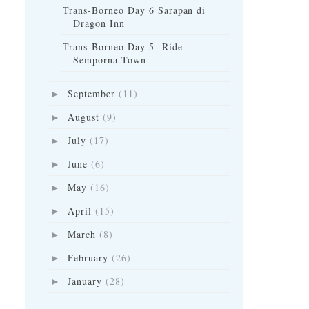
Trans-Borneo Day 6 Sarapan di
Dragon Inn
Trans-Borneo Day 5- Ride
Semporna Town
September
(11)
►
August
(9)
►
July
(17)
►
June
(6)
►
May
(16)
►
April
(15)
►
March
(8)
►
February
(26)
►
January
(28)
►