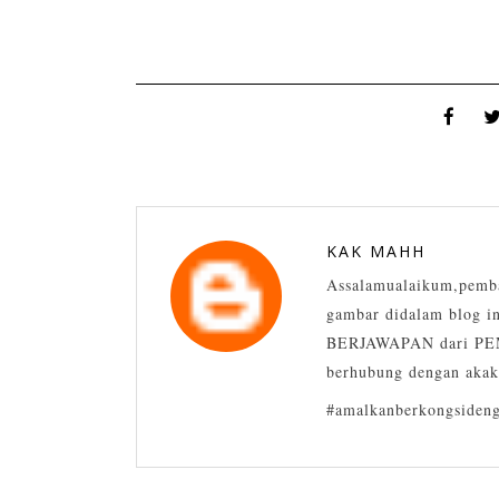
KAK MAHH
Assalamualaikum,pemba
gambar didalam blog in
BERJAWAPAN dari PEM
berhubung dengan akak
#amalkanberkongsideng